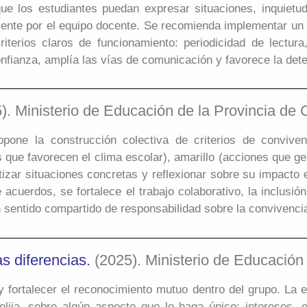
que los estudiantes puedan expresar situaciones, inquietud
mente por el equipo docente. Se recomienda implementar un 
iterios claros de funcionamiento: periodicidad de lectur
confianza, amplía las vías de comunicación y favorece la det
). Ministerio de Educación de la Provincia de 
ropone la construcción colectiva de criterios de convive
s que favorecen el clima escolar), amarillo (acciones que g
tizar situaciones concretas y reflexionar sobre su impacto e
e acuerdos, se fortalece el trabajo colaborativo, la inclusi
un sentido compartido de responsabilidad sobre la convivenci
s diferencias.
(2025). Ministerio de Educación
y fortalecer el reconocimiento mutuo dentro del grupo. La e
lija, sobre algún aspecto que lo haga único: intereses, ex